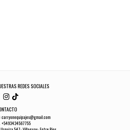
UESTRAS REDES SOCIALES
ONTACTO
carryonequipajes@gmail.com
+5493434567755
Urquiza 547- Villaguay- Entre Rios