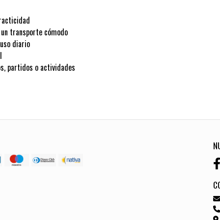
racticidad
a un transporte cómodo
 uso diario
l
, partidos o actividades
N
C