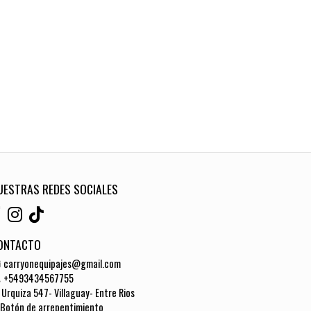
UESTRAS REDES SOCIALES
ONTACTO
carryonequipajes@gmail.com
+5493434567755
Urquiza 547- Villaguay- Entre Rios
Botón de arrepentimiento