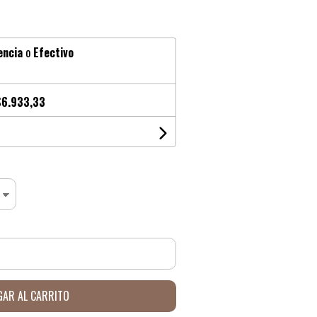
encia
o
Efectivo
$6.933,33
AR AL CARRITO