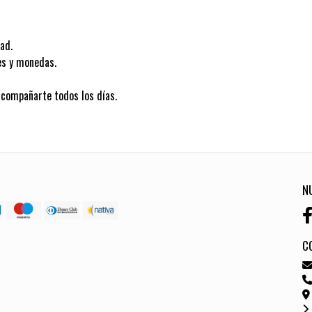
ad.
es y monedas.
acompañarte todos los días.
N
C