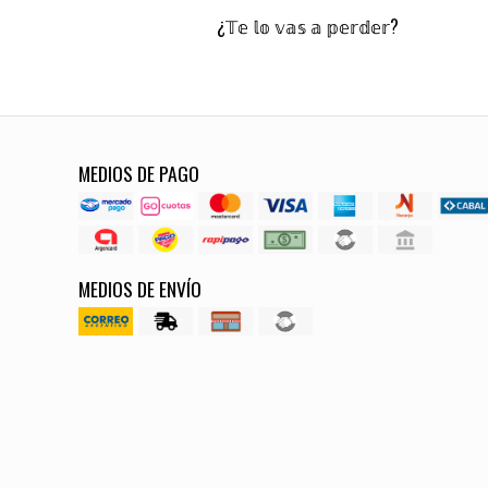
¿𝕋𝕖 𝕝𝕠 𝕧𝕒𝕤 𝕒 𝕡𝕖𝕣𝕕𝕖𝕣?
MEDIOS DE PAGO
MEDIOS DE ENVÍO