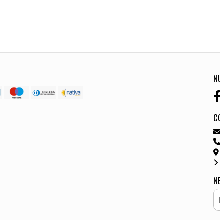
N
C
N