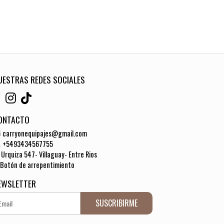
UESTRAS REDES SOCIALES
ONTACTO
carryonequipajes@gmail.com
+5493434567755
Urquiza 547- Villaguay- Entre Rios
Botón de arrepentimiento
EWSLETTER
SUSCRIBIRME